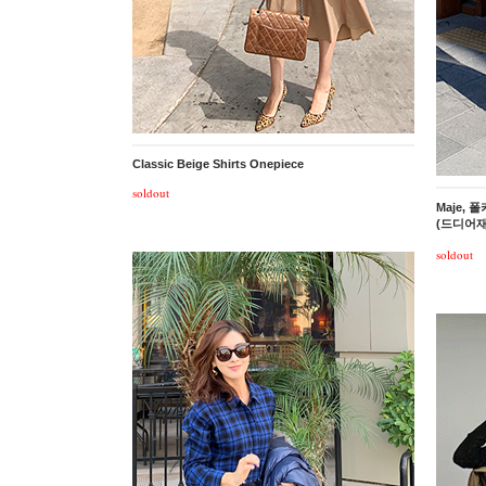
Classic Beige Shirts Onepiece
soldout
Maje,
(드디어재
soldout