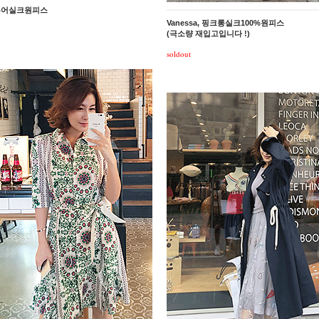
퓨어실크원피스
Vanessa, 핑크롱실크100%원피스
(극소량 재입고입니다 !)
soldout