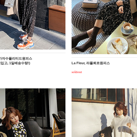
 폴카자수플리티드원피스
입고, 1일배송수량!)
La Fleur, 라플뢰르원피스
soldout