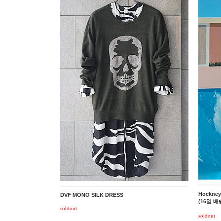
Hockne
DVF MONO SILK DRESS
(16일 배
soldout
soldout