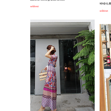
바네사,
soldout
soldout