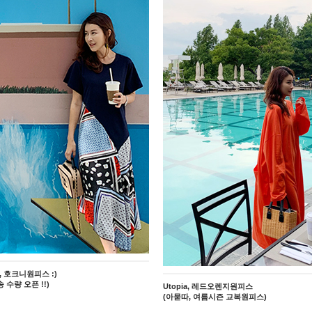
y, 호크니원피스 :)
송 수량 오픈 !!)
Utopia, 레드오렌지원피스
(아묻따, 여름시즌 교복원피스)