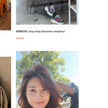
BIMBOM, long long blossom onepiece
soldout