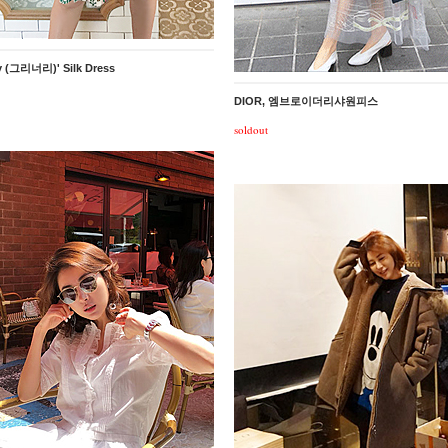
y (그리너리)' Silk Dress
DIOR, 엠브로이더리샤원피스
soldout