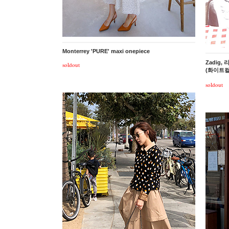
Monterrey 'PURE' maxi onepiece
Zadig
soldout
(화이트컬
soldout