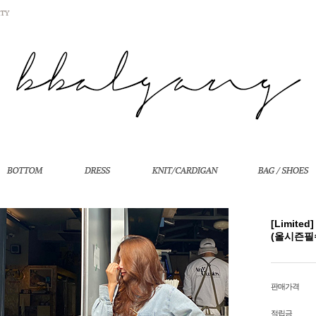
[Limite
(올시즌필
판매가격
적립금