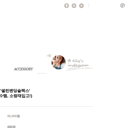
d] '셀린밴딩슬랙스'
수템, 소량재입고!)
65,000
원
650원