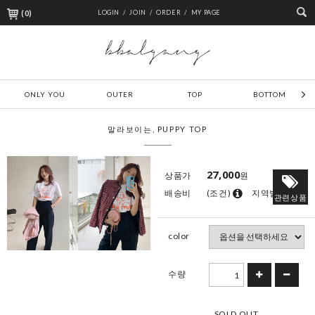
(
0
)
LOGIN /
JOIN /
ORDER /
MY PAGE
ONLY YOU
OUTER
TOP
BOTTOM
말라보이는, PUPPY TOP
27,000
상품가
원
배송비
(조건)
지역별
관련상품
color
수량
SOLD OUT