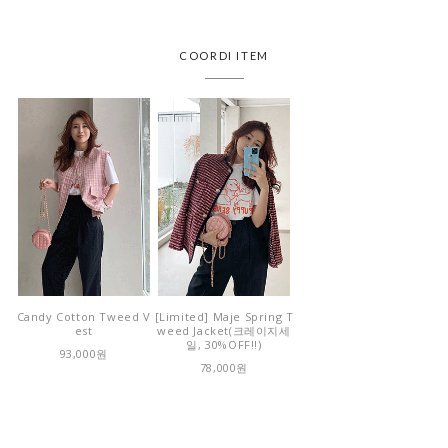
COORDI ITEM
Candy Cotton Tweed V
[Limited] Maje Spring T
est
weed Jacket(크레이지세
일, 30%OFF!!)
93,000원
78,000원