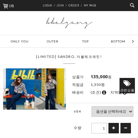
(
0
)
LOGIN /
JOIN /
ORDER /
MY PAGE
ONLY YOU
OUTER
TOP
BOTTOM
[LIMITED] SANDRO, 더블체크재킷!
135,000
상품가
원
적립금
1,350원
관련상품
배송비
(조건)
지역별
size
수량