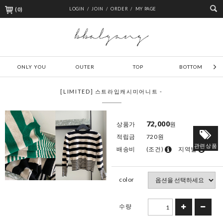
(
0
)
LOGIN /
JOIN /
ORDER /
MY PAGE
ONLY YOU
OUTER
TOP
BOTTOM
[LIMITED] 스트라입캐시미어니트 -
72,000
상품가
원
적립금
720원
관련상품
배송비
(조건)
지역별
color
수량