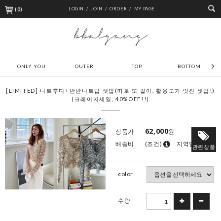
(
0
)
LOGIN /
JOIN /
ORDER /
MY PAGE
ONLY YOU
OUTER
TOP
BOTTOM
[LIMITED] 니트후디+반반니트탑 셋업(따로 또 같이, 활용도가 멋진 셋업!)
(크레이지세일, 40%OFF!!)
62,000
상품가
원
배송비
(조건)
지역별
관련상품
color
수량