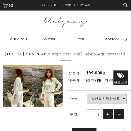
(
0
)
LOGIN /
JOIN /
ORDER /
MY PAGE
ONLY YOU
OUTER
TOP
BOTTOM
[LIMITED] MUSTHAVE,코코민트트위드재킷(크레이지세일,35%OFF!!)
199,000
상품가
원
배송비
(조건)
지역별
관련상품
size
수량