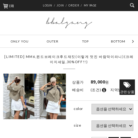
(
0
)
LOGIN /
JOIN /
ORDER /
MY PAGE
ONLY YOU
OUTER
TOP
BOTTOM
[LIMITED] MM6,윈드브레이크후드재킷(이렇게 멋진 바람막이라니)(크레
이지세일,30%OFF!!)
89,000
상품가
원
배송비
(조건)
지역별
관련상품
color
size