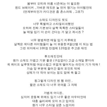
봄부터 오히려 여름 시즌에는 더 필요한
윈드 브레이커 , 가벼운 재킷은 늘 먼저 챙기는 아이템인데
(언제부터인가 카디건은 좀 촌스러워 , 그쵸?)
소재도 디자인도 핏도
너무 특별하고 스타일리쉬했던
오히려 진짜 기본보다 살짝 독특한 스타일들이
늘 매일 입기 더 손이 간다는 거 알고 계시죠 ?
너무 평범하면 매일 입기 지루해요
살짝은 색다른 아이템들이 늘 더 유용한 #잘산템 이 되는 법
그런 의미에서 100점 만점에 120점은 주고픈 재킷
후드재킷인데
원가 소재도 가볍고 기분 좋은 (구김없이) 고급 소재일 뿐더러
꼭 케이프 실루엣처럼 여성스럽고 귀엽게 떨어지는 라인이 기가 막혀 !
가슴 앞 부분에 들어간 컬러 포인트 덕에
상체가 더 작아 보이는 점도 맘에 쏙 들고
동그랗게 디자인 된 햄 라인 ,
짧은 소재도 다 너무 귀여움 그 자체
가볍게 어디든,
심지어 운동복 위에도 입기 너무 좋은 아우터인데
대충 슬리퍼에 모자 쓰고 입어도
뭔가 너무 스타일 갖춘 느낌이라