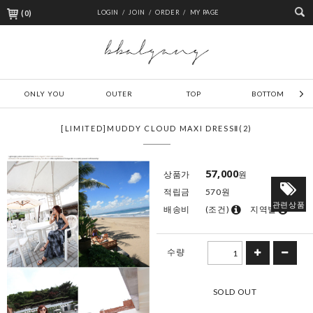
(
0
)
LOGIN /
JOIN /
ORDER /
MY PAGE
ONLY YOU
OUTER
TOP
BOTTOM
[LIMITED]MUDDY CLOUD MAXI DRESSⅡ(2)
57,000
상품가
원
적립금
570원
관련상품
배송비
(조건)
지역별
수량
SOLD OUT