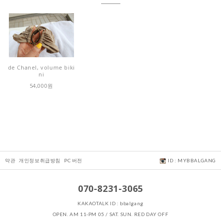
de Chanel, volume biki
ni
54,000원
약관
개인정보취급방침
PC 버전
ID : MYBBALGANG
070-8231-3065
KAKAOTALK ID : bbalgang
OPEN. AM 11-PM 05 / SAT. SUN. RED DAY OFF