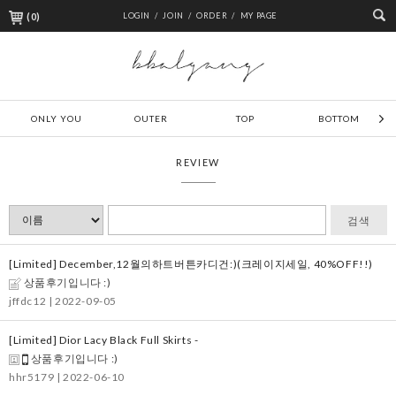
(
0
)
LOGIN /
JOIN /
ORDER /
MY PAGE
ONLY YOU
OUTER
TOP
BOTTOM
REVIEW
검색
[Limited] December,12월의하트버튼카디건:)(크레이지세일, 40%OFF!!)
상품후기입니다 :)
jffdc12
| 2022-09-05
[Limited] Dior Lacy Black Full Skirts -
상품후기입니다 :)
hhr5179
| 2022-06-10