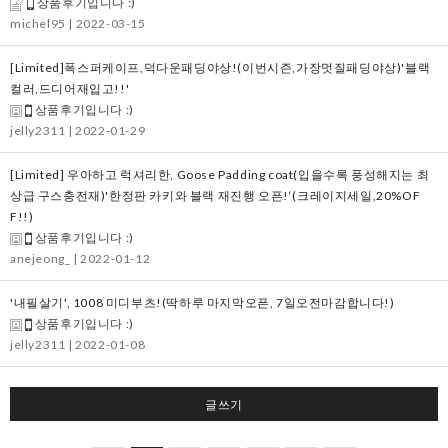
상품후기입니다 :)
michel95
| 2022-03-15
[Limited]폭스퍼케이프,덕다운패딩야상!(이번시즌,가장멋질패딩야상)'블랙
컬러,드디어재입고!!'
상품후기입니다 :)
jelly2311
| 2022-01-29
[Limited] 우아하고 럭셔리한, Goose Padding coat(입을수록 풍성해지는 최
상급 구스충전재)'한정판 카키와 블랙 재진행 오픈!‘(크레이지세일,20%OF
F!!)
상품후기입니다 :)
anejeong_
| 2022-01-12
'내필살기', 1008 미디부츠!(딱하루 마지막오픈, 7일오전마감합니다!)
상품후기입니다 :)
jelly2311
| 2022-01-08
글쓰기