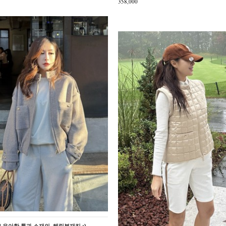
358,000
ed] 우아한 톤과 소재의, 헤링본재킷 :)