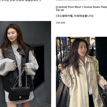
[Limited] Pure Wool + Goose Down Padd
Zip up
(극소량레어템, 바로배송합니다)
289,000