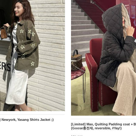
] Newyork, Yasang Shirts Jacket ;)
[Limited] Max, Quilting Padding coat + B
(Goose충전재, reversible, #Yay!)