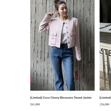
[Limited] Coco Cherry Blossoms Tweed Jacket
[Limited
261,000
126,000