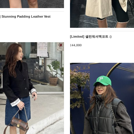
] Stunning Padding Leather Vest
[Limited] 셀린워셔맥코트 :)
144,000