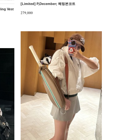
[Limited] P,December; 헤링본코트
ing Vest
279,000