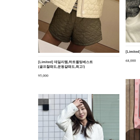
[Limi
68,000
[Limited] 데일리템,하트퀼팅베스트
(골프칠때도,운동갈때도,최고!)
95,000